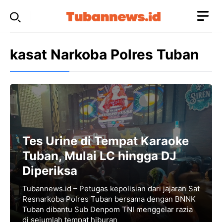
Skip
to
content
kasat Narkoba Polres Tuban
Tes Urine di Tempat Karaoke
Tuban, Mulai LC hingga DJ
Diperiksa
Tubannews.id – Petugas kepolisian dari jajaran Sat
Resnarkoba Polres Tuban bersama dengan BNNK
Tuban dibantu Sub Denpom TNI menggelar razia
di sejumlah tempat hiburan