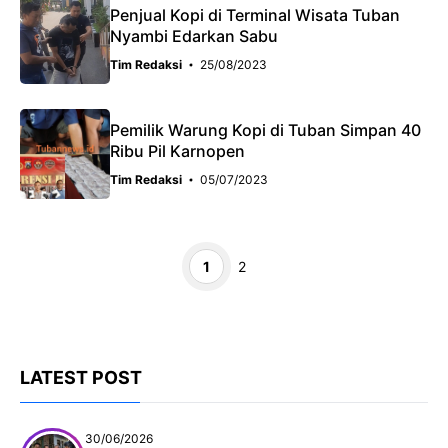
Penjual Kopi di Terminal Wisata Tuban
Nyambi Edarkan Sabu
Tim Redaksi
25/08/2023
Pemilik Warung Kopi di Tuban Simpan 40
Ribu Pil Karnopen
Tim Redaksi
05/07/2023
Page
Page
1
2
LATEST POST
30/06/2026