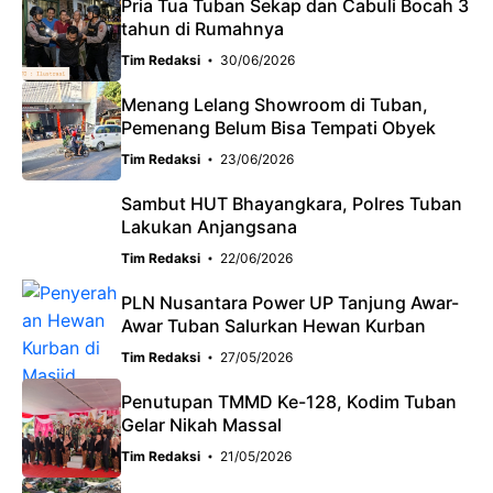
o
A
a
Pria Tua Tuban Sekap dan Cabuli Bocah 3
tahun di Rumahnya
o
p
m
Tim Redaksi
30/06/2026
k
p
Menang Lelang Showroom di Tuban,
Pemenang Belum Bisa Tempati Obyek
Tim Redaksi
23/06/2026
Sambut HUT Bhayangkara, Polres Tuban
Lakukan Anjangsana
Tim Redaksi
22/06/2026
PLN Nusantara Power UP Tanjung Awar-
Awar Tuban Salurkan Hewan Kurban
Tim Redaksi
27/05/2026
Penutupan TMMD Ke-128, Kodim Tuban
Gelar Nikah Massal
Tim Redaksi
21/05/2026