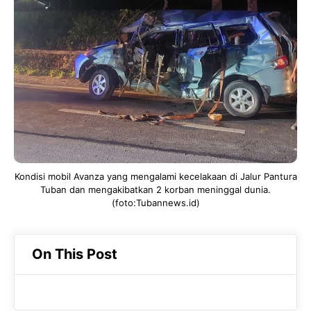
b
s
r
o
A
a
o
p
m
k
p
Kondisi mobil Avanza yang mengalami kecelakaan di Jalur Pantura
Tuban dan mengakibatkan 2 korban meninggal dunia.
(foto:Tubannews.id)
On This Post