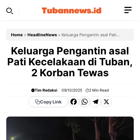
Skip
to
content
Home
»
HeadlineNews
»
Keluarga Pengantin asal Pati
Kecelakaan di Tuban, 2 Korban Tewas
Keluarga Pengantin asal
Pati Kecelakaan di Tuban,
2 Korban Tewas
Tim Redaksi
09/10/2025
2
Min Read
F
W
T
X
Copy Link
a
h
el
c
a
e
e
t
g