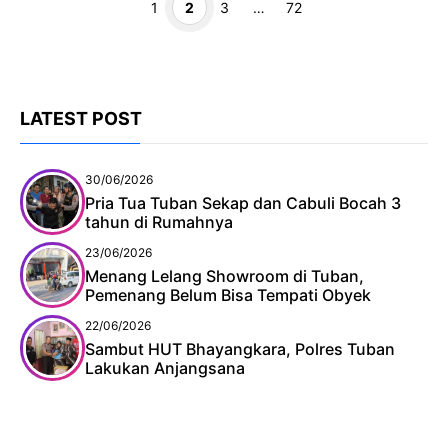
Page
Page
Page
Page
1
2
3
…
72
LATEST POST
30/06/2026
Pria Tua Tuban Sekap dan Cabuli Bocah 3
tahun di Rumahnya
23/06/2026
Menang Lelang Showroom di Tuban,
Pemenang Belum Bisa Tempati Obyek
22/06/2026
Sambut HUT Bhayangkara, Polres Tuban
Lakukan Anjangsana