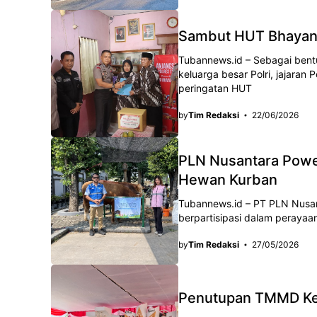
Sambut HUT Bhayang
Tubannews.id – Sebagai bentu
keluarga besar Polri, jajara
peringatan HUT
by
Tim Redaksi
22/06/2026
PLN Nusantara Powe
Hewan Kurban
Tubannews.id – PT PLN Nusan
berpartisipasi dalam perayaan
by
Tim Redaksi
27/05/2026
Penutupan TMMD Ke-