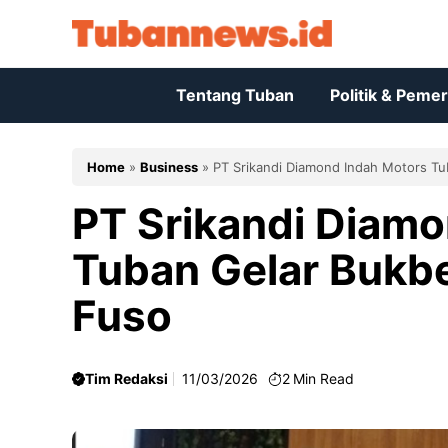
Skip
to
content
Tentang Tuban
Politik & Peme
Home
»
Business
»
PT Srikandi Diamond Indah Motors T
PT Srikandi Diam
Tuban Gelar Bukb
Fuso
Tim Redaksi
11/03/2026
2
Min Read