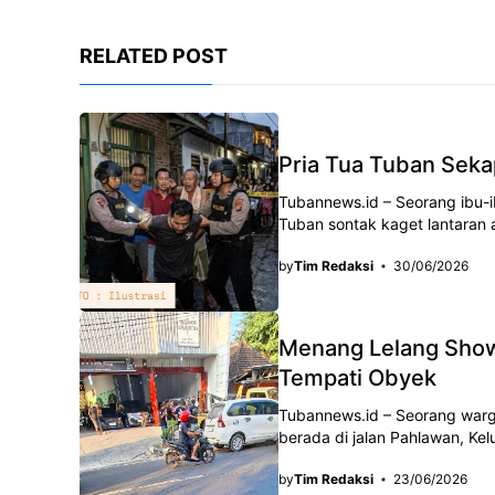
c
a
e
e
t
g
RELATED POST
b
s
r
o
A
a
o
p
m
Pria Tua Tuban Seka
k
p
Tubannews.id – Seorang ibu-
Tuban sontak kaget lantaran 
by
Tim Redaksi
30/06/2026
Menang Lelang Show
Tempati Obyek
Tubannews.id – Seorang war
berada di jalan Pahlawan, K
by
Tim Redaksi
23/06/2026