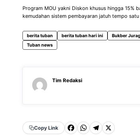
Program MOU yakni Diskon khusus hingga 15% b
kemudahan sistem pembayaran jatuh tempo satu b
berita tuban
berita tuban hari ini
Bukber Jura
Tuban news
Tim Redaksi
F
W
T
X
Copy Link
a
h
el