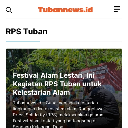
Skip
to
content
RPS Tuban
Festival Alam Lestari, Ini
Kegiatan RPS Tuban untuk
Kelestarian Alam
Tubannews.id – Guna menjaga kelestarian
lingkungan dan ekosistem alam, Ronggolawe
Press Solidarity (RPS) melaksanakan gelaran
Festival Alam Lestari yang berlangsung di
Sendang Kalangan, Desa