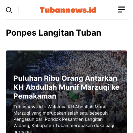
Skip
to
content
Ponpes Langitan Tuban
Puluhan Ribu Orang Antarkan
KH Abdullah Munif Marzuqi ke
Pemakaman
Tubannews.id – Wafatnya KH Abdullah Munif
Marzuqi yang merupakan salah satu sesepuh
Pengasuh dari Pondok Pesantren Langitan
Widang, Kabupaten Tuban merupakan duka bagi
berbagai